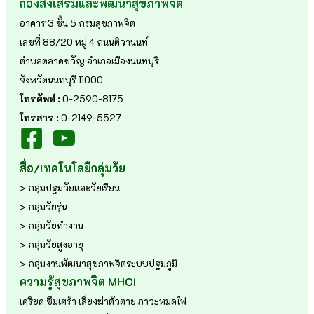
กองส่งเสริมและพัฒนาสุขภาพจิต
อาคาร 3 ชั้น 5 กรมสุขภาพจิต
เลขที่ 88/20 หมู่ 4 ถนนติวานนท์
ตำบลตลาดขวัญ อำเภอเมืองนนทบุรี
จังหวัดนนทบุรี 11000
โทรศัพท์ :
0-2590-8175
โทรสาร :
0-2149-5527
สื่อ/เทคโนโลยีกลุ่มวัย
> กลุ่มปฐมวัยและวัยเรียน
> กลุ่มวัยรุ่น
> กลุ่มวัยทำงาน
> กลุ่มวัยสูงอายุ
> กลุ่มงานพัฒนาสุขภาพจิตระบบปฐมภูมิ
ความรู้สุขภาพจิต MHCI
เครียด
ซึมเศร้า
เสี่ยงฆ่าตัวตาย
ภาวะหมดไฟ