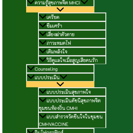
ความรู้สุขภาพจิต MHCI
เครียด
ซึมเศร้า
เสี่ยงฆ่าตัวตาย
ภาวะหมดไฟ
เติมพลังใจ
วิธีดูแลใจเมื่อสูญเสียคนรัก
Counseling
แบบประเมิน
แบบประเมินสุขภาพใจ
แบบประเมินดัชนีสุขภาพจิต
ชุมชนท้องถิ่น CMHI
แบบสำรวจวัคซีนใจในชุมชน
CMHVACCINE
อินโฟกราฟิกส์