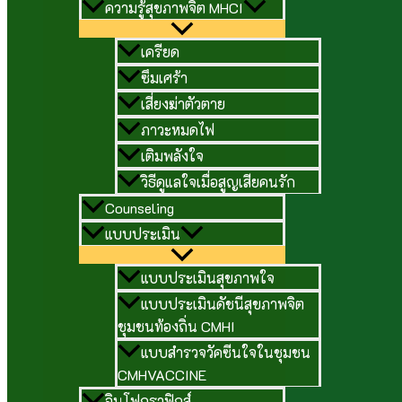
ความรู้สุขภาพจิต MHCI
เครียด
ซึมเศร้า
เสี่ยงฆ่าตัวตาย
ภาวะหมดไฟ
เติมพลังใจ
วิธีดูแลใจเมื่อสูญเสียคนรัก
Counseling
แบบประเมิน
แบบประเมินสุขภาพใจ
แบบประเมินดัชนีสุขภาพจิต
ชุมชนท้องถิ่น CMHI
แบบสำรวจวัคซีนใจในชุมชน
CMHVACCINE
อินโฟกราฟิกส์