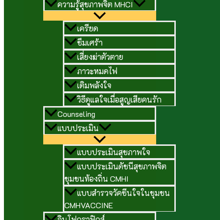
ความรู้สุขภาพจิต MHCI
เครียด
ซึมเศร้า
เสี่ยงฆ่าตัวตาย
ภาวะหมดไฟ
เติมพลังใจ
วิธีดูแลใจเมื่อสูญเสียคนรัก
Counseling
แบบประเมิน
แบบประเมินสุขภาพใจ
แบบประเมินดัชนีสุขภาพจิต
ชุมชนท้องถิ่น CMHI
แบบสำรวจวัคซีนใจในชุมชน
CMHVACCINE
อินโฟกราฟิกส์