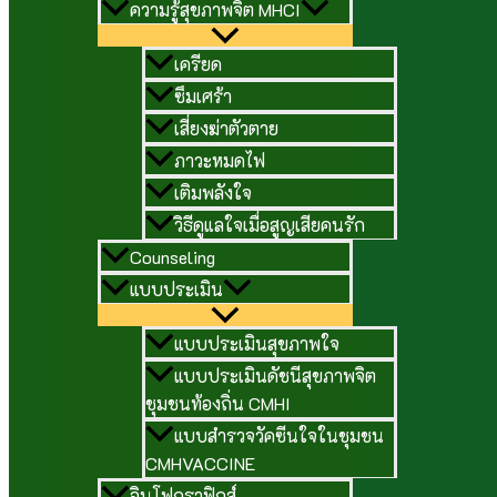
ความรู้สุขภาพจิต MHCI
เครียด
ซึมเศร้า
เสี่ยงฆ่าตัวตาย
ภาวะหมดไฟ
เติมพลังใจ
วิธีดูแลใจเมื่อสูญเสียคนรัก
Counseling
แบบประเมิน
แบบประเมินสุขภาพใจ
แบบประเมินดัชนีสุขภาพจิต
ชุมชนท้องถิ่น CMHI
แบบสำรวจวัคซีนใจในชุมชน
CMHVACCINE
อินโฟกราฟิกส์