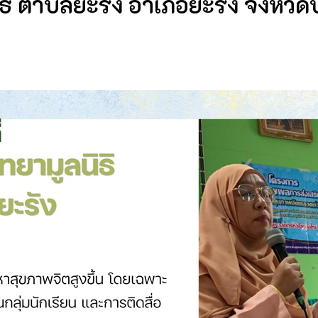
ธิ ตำบลยะรัง อำเภอยะรัง จังหวัด