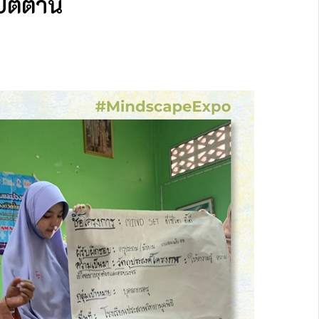
ปัตตานี