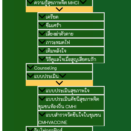
ความรู้สุขภาพจิต MHCI
เครียด
ซึมเศร้า
เสี่ยงฆ่าตัวตาย
ภาวะหมดไฟ
เติมพลังใจ
วิธีดูแลใจเมื่อสูญเสียคนรัก
Counseling
แบบประเมิน
แบบประเมินสุขภาพใจ
แบบประเมินดัชนีสุขภาพจิต
ชุมชนท้องถิ่น CMHI
แบบสำรวจวัคซีนใจในชุมชน
CMHVACCINE
อินโฟกราฟิกส์