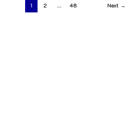
1
2
…
48
Next
→