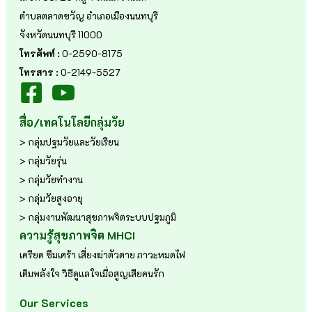
ตำบลตลาดขวัญ อำเภอเมืองนนทบุรี
จังหวัดนนทบุรี 11000
โทรศัพท์ :
0-2590-8175
โทรสาร :
0-2149-5527
สื่อ/เทคโนโลยีกลุ่มวัย
> กลุ่มปฐมวัยและวัยเรียน
> กลุ่มวัยรุ่น
> กลุ่มวัยทำงาน
> กลุ่มวัยสูงอายุ
> กลุ่มงานพัฒนาสุขภาพจิตระบบปฐมภูมิ
ความรู้สุขภาพจิต MHCI
เครียด
ซึมเศร้า
เสี่ยงฆ่าตัวตาย
ภาวะหมดไฟ
เติมพลังใจ
วิธีดูแลใจเมื่อสูญเสียคนรัก
Our Services