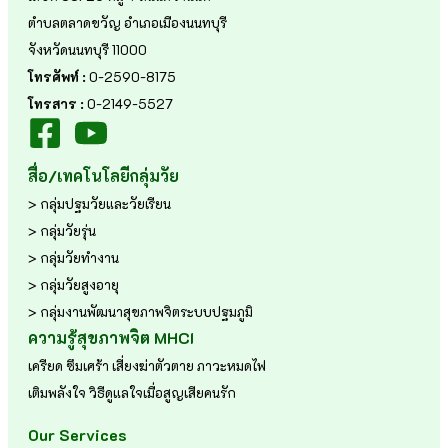
ตำบลตลาดขวัญ อำเภอเมืองนนทบุรี
จังหวัดนนทบุรี 11000
โทรศัพท์ :
0-2590-8175
โทรสาร :
0-2149-5527
สื่อ/เทคโนโลยีกลุ่มวัย
> กลุ่มปฐมวัยและวัยเรียน
> กลุ่มวัยรุ่น
> กลุ่มวัยทำงาน
> กลุ่มวัยสูงอายุ
> กลุ่มงานพัฒนาสุขภาพจิตระบบปฐมภูมิ
ความรู้สุขภาพจิต MHCI
เครียด
ซึมเศร้า
เสี่ยงฆ่าตัวตาย
ภาวะหมดไฟ
เติมพลังใจ
วิธีดูแลใจเมื่อสูญเสียคนรัก
Our Services