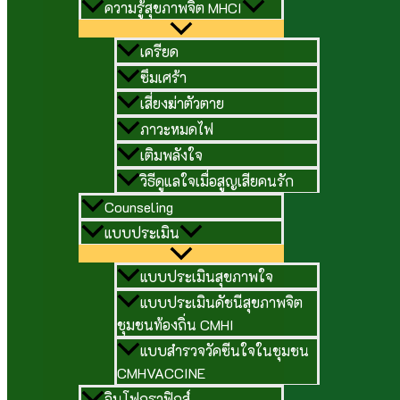
ความรู้สุขภาพจิต MHCI
เครียด
ซึมเศร้า
เสี่ยงฆ่าตัวตาย
ภาวะหมดไฟ
เติมพลังใจ
วิธีดูแลใจเมื่อสูญเสียคนรัก
Counseling
แบบประเมิน
แบบประเมินสุขภาพใจ
แบบประเมินดัชนีสุขภาพจิต
ชุมชนท้องถิ่น CMHI
แบบสำรวจวัคซีนใจในชุมชน
CMHVACCINE
อินโฟกราฟิกส์