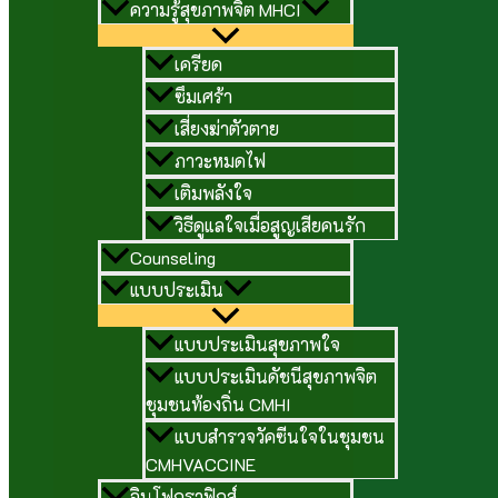
ความรู้สุขภาพจิต MHCI
เครียด
ซึมเศร้า
เสี่ยงฆ่าตัวตาย
ภาวะหมดไฟ
เติมพลังใจ
วิธีดูแลใจเมื่อสูญเสียคนรัก
Counseling
แบบประเมิน
แบบประเมินสุขภาพใจ
แบบประเมินดัชนีสุขภาพจิต
ชุมชนท้องถิ่น CMHI
แบบสำรวจวัคซีนใจในชุมชน
CMHVACCINE
อินโฟกราฟิกส์