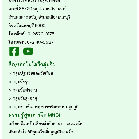
อาคาร 3 ชั้น 5 กรมสุขภาพจิต
เลขที่ 88/20 หมู่ 4 ถนนติวานนท์
ตำบลตลาดขวัญ อำเภอเมืองนนทบุรี
จังหวัดนนทบุรี 11000
โทรศัพท์ :
0-2590-8175
โทรสาร :
0-2149-5527
สื่อ/เทคโนโลยีกลุ่มวัย
> กลุ่มปฐมวัยและวัยเรียน
> กลุ่มวัยรุ่น
> กลุ่มวัยทำงาน
> กลุ่มวัยสูงอายุ
> กลุ่มงานพัฒนาสุขภาพจิตระบบปฐมภูมิ
ความรู้สุขภาพจิต MHCI
เครียด
ซึมเศร้า
เสี่ยงฆ่าตัวตาย
ภาวะหมดไฟ
เติมพลังใจ
วิธีดูแลใจเมื่อสูญเสียคนรัก